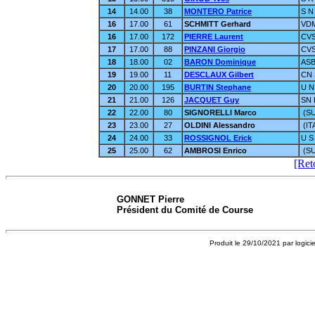
14
14.00
38
MONTERO Patrice
S N
16
17.00
61
SCHMITT Gerhard
VDM
16
17.00
172
PIERRE Laurent
CVS
17
17.00
88
PINZANI Giorgio
CVS
18
18.00
02
BARON Dominique
ASB
19
19.00
11
DESCLAUX Gilbert
CN 
20
20.00
195
BURTIN Stephane
U N
21
21.00
126
JACQUET Guy
SN 
22
22.00
80
SIGNORELLI Marco
(SU
23
23.00
27
OLDINI Alessandro
(IT
24
24.00
33
ROSSIGNOL Erick
U S
25
25.00
62
AMBROSI Enrico
(SU
[Ret
GONNET Pierre
Président du Comité de Course
Produit le 29/10/2021 par logici