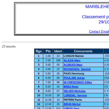
MARBLEHE
Classement pr
29/10
Contact Email
25 inscrits
Rgs
Pts
Ident
Concurrents
1
1.00
24
LONGHI Matteo
(IT
2
2.00
188
ALAZIA Marc
U.N
3
3.00
05
ALBIGES Marc
U.N
4
4.00
22
ROSSIGNOL Yannick
U S
5
5.00
26
FAAS Henniung
(G
6
6.00
65
POULAIN Johan
CNH
7
7.00
06
DI CRESCENZO Gilles
CVS
8
8.00
42
BRES Remi
CN 
9
9.00
07
SELVES Nicholas
C V
10
10.00
28
LEBEDEL Yannick
CN 
11
11.00
14
PATRINI Paolo
(IT
12
12.00
25
BRUN Michel
E.S
13
13.00
315
GIROD Yves
S R