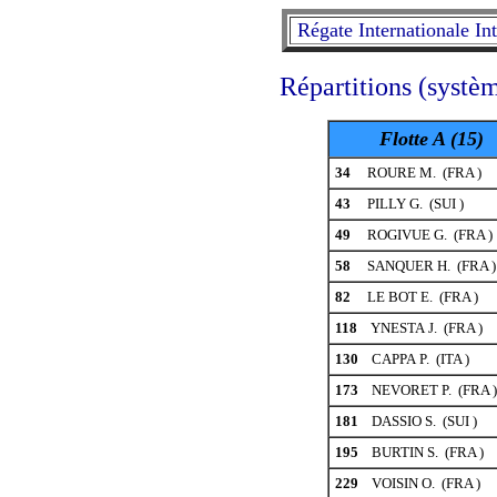
Régate Internationale I
Répartitions (systè
Flotte A (15)
34
ROURE M. (FRA )
43
PILLY G. (SUI )
49
ROGIVUE G. (FRA )
58
SANQUER H. (FRA )
82
LE BOT E. (FRA )
118
YNESTA J. (FRA )
130
CAPPA P. (ITA )
173
NEVORET P. (FRA )
181
DASSIO S. (SUI )
195
BURTIN S. (FRA )
229
VOISIN O. (FRA )