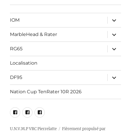
ouvrir
IOM
le
sous-
menu
ouvrir
MarbleHead & Rater
le
sous-
menu
ouvrir
RG65
le
sous-
menu
Localisation
ouvrir
DF95
le
sous-
menu
Nation Cup TenRater 10R 2026
Facebook
RG65
DF95
Marblehead
Racing
Racing
–
Pierrelatte
Pierrelatte
U.N.V.M.P VRC Pierrelatte
Fièrement propulsé par