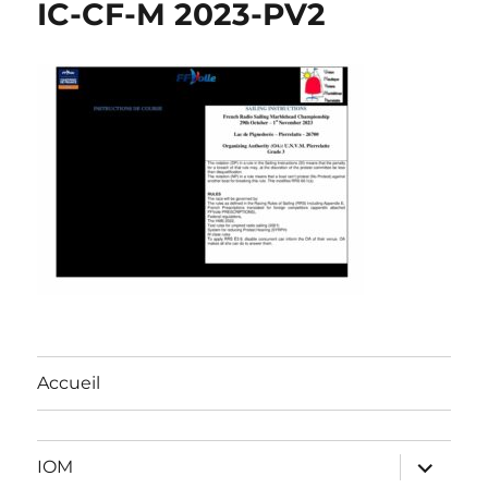
IC-CF-M 2023-PV2
Accueil
ouvrir
IOM
le