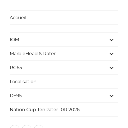
Accueil
ouvrir
IOM
le
sous-
menu
ouvrir
MarbleHead & Rater
le
sous-
menu
ouvrir
RG65
le
sous-
menu
Localisation
ouvrir
DF95
le
sous-
menu
Nation Cup TenRater 10R 2026