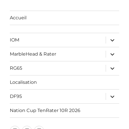
Accueil
ouvrir
IOM
le
sous-
menu
ouvrir
MarbleHead & Rater
le
sous-
menu
ouvrir
RG65
le
sous-
menu
Localisation
ouvrir
DF95
le
sous-
menu
Nation Cup TenRater 10R 2026