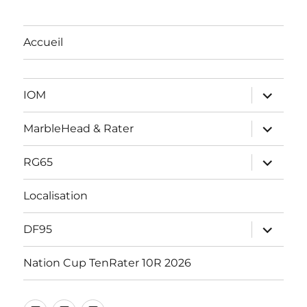
Accueil
ouvrir
IOM
le
sous-
menu
ouvrir
MarbleHead & Rater
le
sous-
menu
ouvrir
RG65
le
sous-
menu
Localisation
ouvrir
DF95
le
sous-
menu
Nation Cup TenRater 10R 2026