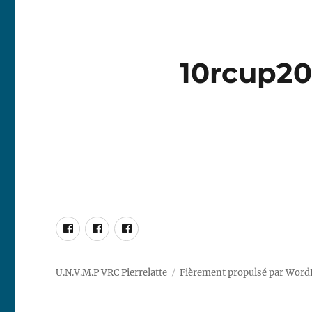
10rcup20
Facebook
RG65
DF95
Marblehead
Racing
Racing
–
Pierrelatte
Pierrelatte
U.N.V.M.P VRC Pierrelatte
Fièrement propulsé par Word
10R
Racing