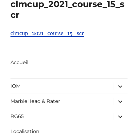
clmcup_2021_course_15_s
cr
clmcup_2021_course_15_scr
Accueil
ouvrir
IOM
le
sous-
menu
ouvrir
MarbleHead & Rater
le
sous-
menu
ouvrir
RG65
le
sous-
menu
Localisation