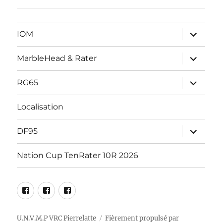
ouvrir
IOM
le
sous-
menu
ouvrir
MarbleHead & Rater
le
sous-
menu
ouvrir
RG65
le
sous-
menu
Localisation
ouvrir
DF95
le
sous-
menu
Nation Cup TenRater 10R 2026
Facebook
RG65
DF95
Marblehead
Racing
Racing
–
Pierrelatte
Pierrelatte
U.N.V.M.P VRC Pierrelatte
Fièrement propulsé par