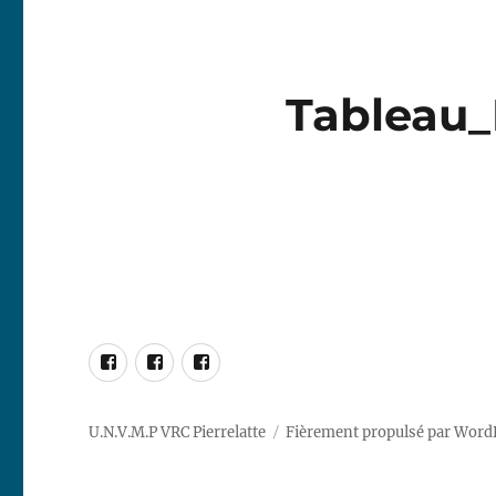
Tableau_
Facebook
RG65
DF95
Marblehead
Racing
Racing
–
Pierrelatte
Pierrelatte
U.N.V.M.P VRC Pierrelatte
Fièrement propulsé par Word
10R
Racing