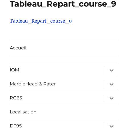
Tableau_Repart_course_9
Tableau_Repart_course_9
Accueil
ouvrir
IOM
le
sous-
menu
ouvrir
MarbleHead & Rater
le
sous-
menu
ouvrir
RG65
le
sous-
menu
Localisation
ouvrir
DF95