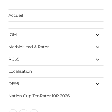
Accueil
ouvrir
IOM
le
sous-
menu
ouvrir
MarbleHead & Rater
le
sous-
menu
ouvrir
RG65
le
sous-
menu
Localisation
ouvrir
DF95
le
sous-
menu
Nation Cup TenRater 10R 2026