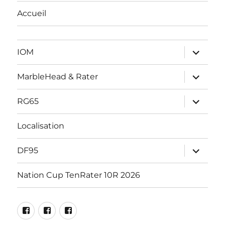
Accueil
ouvrir
IOM
le
sous-
menu
ouvrir
MarbleHead & Rater
le
sous-
menu
ouvrir
RG65
le
sous-
menu
Localisation
ouvrir
DF95
le
sous-
menu
Nation Cup TenRater 10R 2026
Facebook
RG65
DF95
Marblehead
Racing
Racing