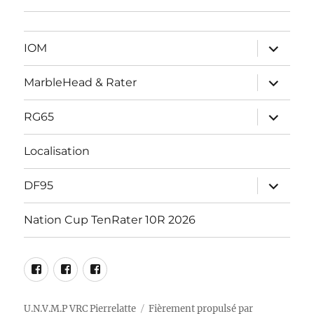
ouvrir
IOM
le
sous-
menu
ouvrir
MarbleHead & Rater
le
sous-
menu
ouvrir
RG65
le
sous-
menu
Localisation
ouvrir
DF95
le
sous-
menu
Nation Cup TenRater 10R 2026
Facebook
RG65
DF95
Marblehead
Racing
Racing
–
Pierrelatte
Pierrelatte
U.N.V.M.P VRC Pierrelatte
Fièrement propulsé par