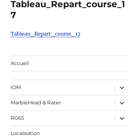
Tableau_Repart_course_1
7
Tableau_Repart_course_17
Accueil
ouvrir
IOM
le
sous-
menu
ouvrir
MarbleHead & Rater
le
sous-
menu
ouvrir
RG65
le
sous-
menu
Localisation