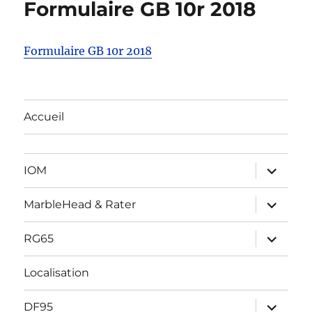
Formulaire GB 10r 2018
Formulaire GB 10r 2018
Accueil
ouvrir
IOM
le
sous-
menu
ouvrir
MarbleHead & Rater
le
sous-
menu
ouvrir
RG65
le
sous-
menu
Localisation
ouvrir
DF95