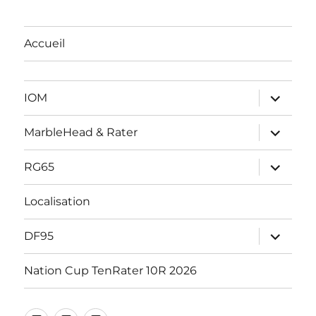
Accueil
ouvrir
IOM
le
sous-
menu
ouvrir
MarbleHead & Rater
le
sous-
menu
ouvrir
RG65
le
sous-
menu
Localisation
ouvrir
DF95
le
sous-
menu
Nation Cup TenRater 10R 2026