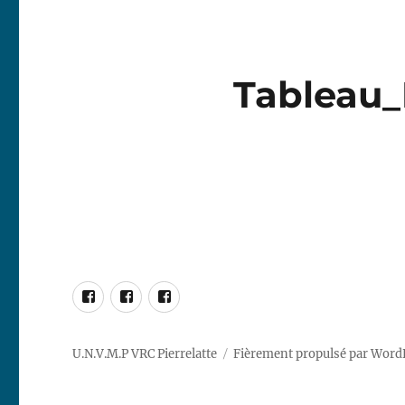
Tableau_
Facebook
RG65
DF95
Marblehead
Racing
Racing
–
Pierrelatte
Pierrelatte
U.N.V.M.P VRC Pierrelatte
Fièrement propulsé par Word
10R
Racing