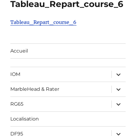
Tableau_Repart_course_6
Tableau_Repart_course_6
Accueil
ouvrir
IOM
le
sous-
menu
ouvrir
MarbleHead & Rater
le
sous-
menu
ouvrir
RG65
le
sous-
menu
Localisation
ouvrir
DF95