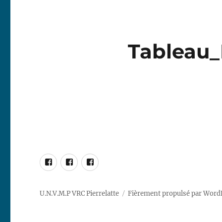
Tableau_
Facebook
RG65
DF95
Marblehead
Racing
Racing
–
Pierrelatte
Pierrelatte
U.N.V.M.P VRC Pierrelatte
Fièrement propulsé par Word
10R
Racing