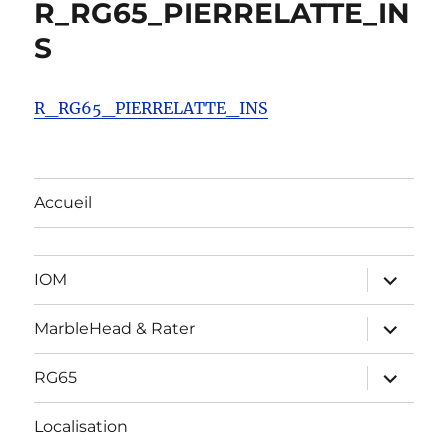
R_RG65_PIERRELATTE_IN
S
R_RG65_PIERRELATTE_INS
Accueil
ouvrir
IOM
le
sous-
menu
ouvrir
MarbleHead & Rater
le
sous-
menu
ouvrir
RG65
le
sous-
menu
Localisation