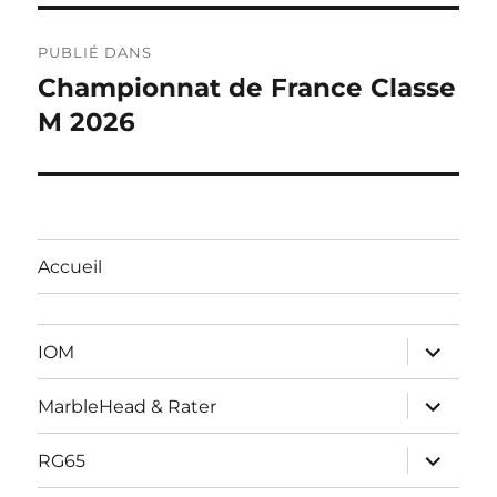
Navigation
PUBLIÉ DANS
de
Championnat de France Classe
M 2026
l’article
Accueil
ouvrir
IOM
le
sous-
menu
ouvrir
MarbleHead & Rater
le
sous-
menu
ouvrir
RG65
le
sous-