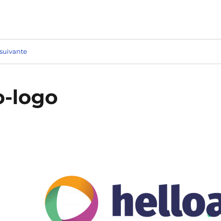
suivante
o-logo