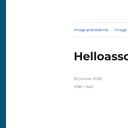
Image précédente
Image 
Helloass
Publié
30 janvier 2026
le
Taille
1080 × 540
réelle