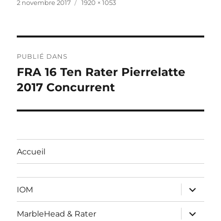
Publié
Taille
2 novembre 2017
1920 × 1053
le
réelle
Navigation
PUBLIÉ DANS
de
FRA 16 Ten Rater Pierrelatte
2017 Concurrent
l’article
Accueil
ouvrir
IOM
le
sous-
menu
ouvrir
MarbleHead & Rater
le