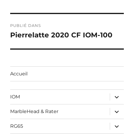
Navigation
PUBLIÉ DANS
de
Pierrelatte 2020 CF IOM-100
l’article
Accueil
ouvrir
IOM
le
sous-
menu
ouvrir
MarbleHead & Rater
le
sous-
menu
ouvrir
RG65
le