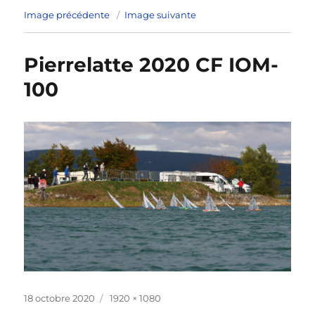
Image précédente
Image suivante
Pierrelatte 2020 CF IOM-
100
Publié
Taille
18 octobre 2020
1920 × 1080
le
réelle