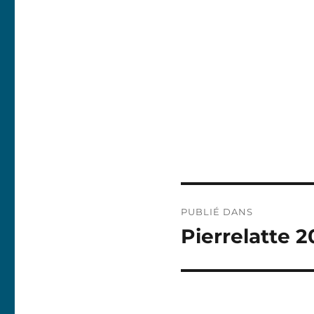
Navigation
PUBLIÉ DANS
de
Pierrelatte 
l’article