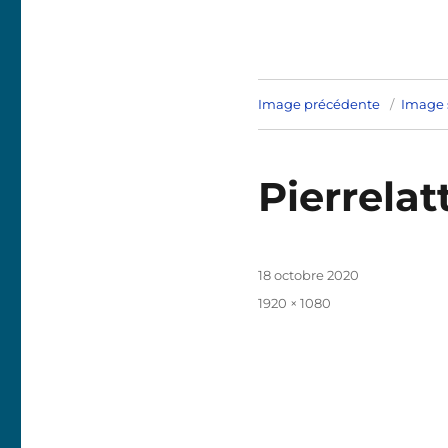
Image précédente
Image 
Pierrela
Publié
18 octobre 2020
le
Taille
1920 × 1080
réelle