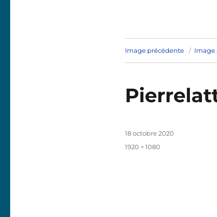
Image précédente
Image 
Pierrelat
Publié
18 octobre 2020
le
Taille
1920 × 1080
réelle