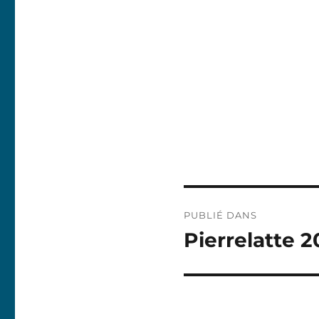
Navigation
PUBLIÉ DANS
de
Pierrelatte 
l’article