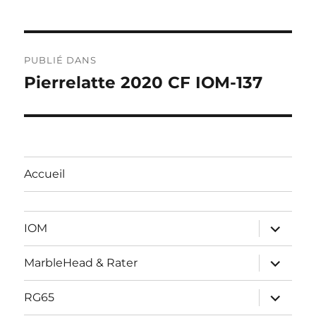
Navigation
PUBLIÉ DANS
de
Pierrelatte 2020 CF IOM-137
l’article
Accueil
ouvrir
IOM
le
sous-
menu
ouvrir
MarbleHead & Rater
le
sous-
menu
ouvrir
RG65
le