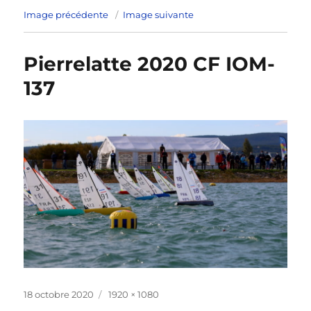
Image précédente
Image suivante
Pierrelatte 2020 CF IOM-
137
Publié
Taille
18 octobre 2020
1920 × 1080
le
réelle