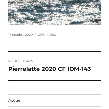
Publié
Taille
18 octobre 2020
2560 × 2560
le
réelle
Navigation
PUBLIÉ DANS
de
Pierrelatte 2020 CF IOM-143
l’article
Accueil