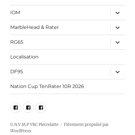
ouvrir
IOM
le
sous-
menu
ouvrir
MarbleHead & Rater
le
sous-
menu
ouvrir
RG65
le
sous-
menu
Localisation
ouvrir
DF95
le
sous-
menu
Nation Cup TenRater 10R 2026
Facebook
RG65
DF95
Marblehead
Racing
Racing
–
Pierrelatte
Pierrelatte
U.N.V.M.P VRC Pierrelatte
Fièrement propulsé par
WordPress
10R