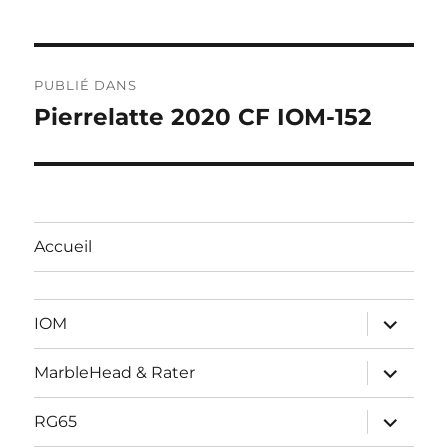
Navigation
PUBLIÉ DANS
de
Pierrelatte 2020 CF IOM-152
l’article
Accueil
ouvrir
IOM
le
sous-
menu
ouvrir
MarbleHead & Rater
le
sous-
menu
ouvrir
RG65
le