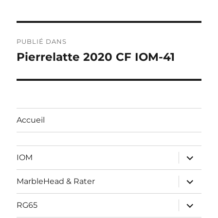
Navigation
PUBLIÉ DANS
de
Pierrelatte 2020 CF IOM-41
l’article
Accueil
ouvrir
IOM
le
sous-
menu
ouvrir
MarbleHead & Rater
le
sous-
menu
ouvrir
RG65
le