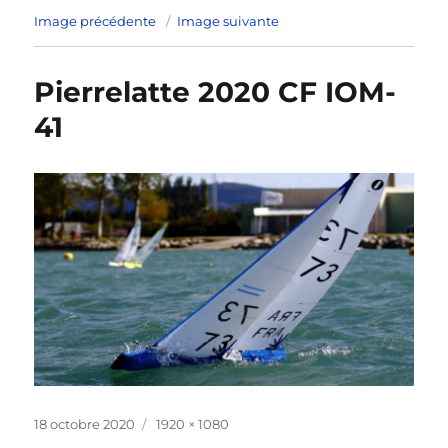
Image précédente
Image suivante
Pierrelatte 2020 CF IOM-
41
Publié
Taille
18 octobre 2020
1920 × 1080
le
réelle