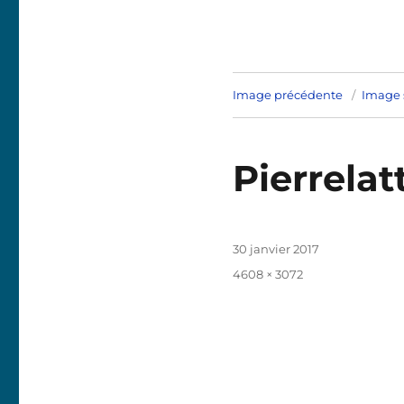
Image précédente
Image 
Pierrela
Publié
30 janvier 2017
le
Taille
4608 × 3072
réelle