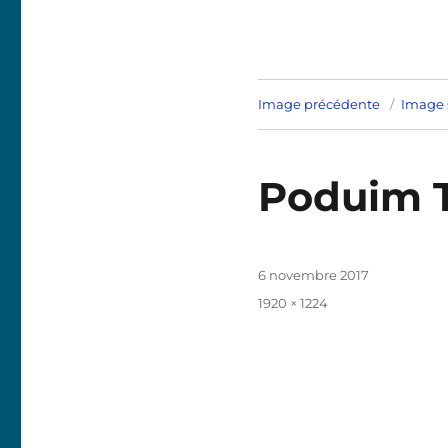
Image précédente
Image 
Poduim T
Publié
6 novembre 2017
le
Taille
1920 × 1224
réelle