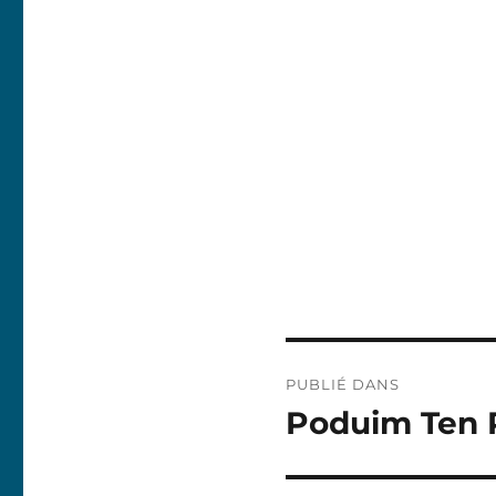
Navigation
PUBLIÉ DANS
de
Poduim Ten R
l’article