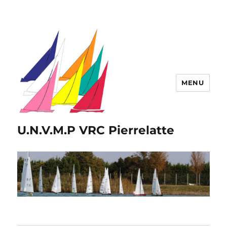
MENU
U.N.V.M.P VRC Pierrelatte