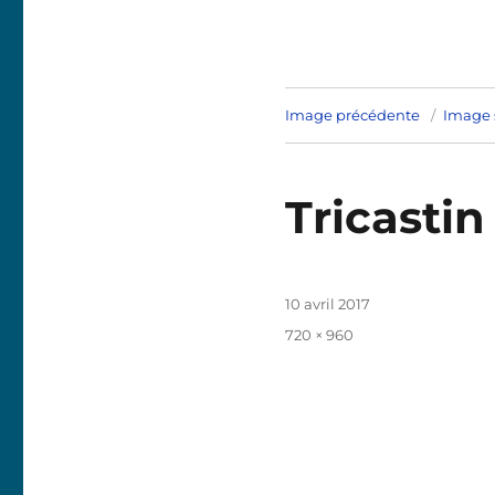
Image précédente
Image 
Tricastin
Publié
10 avril 2017
le
Taille
720 × 960
réelle