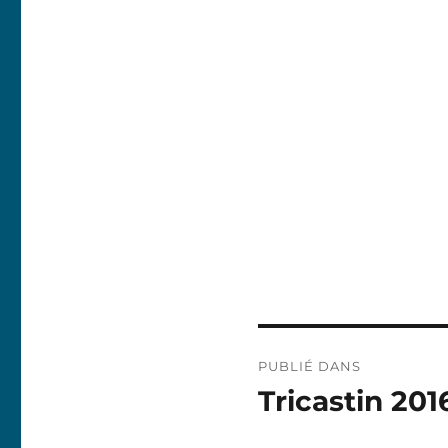
Navigation
PUBLIÉ DANS
de
Tricastin 201
l’article