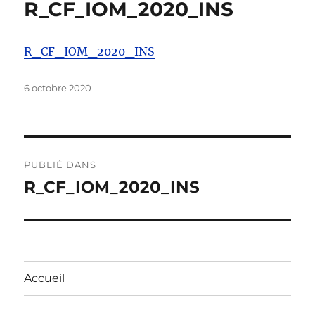
R_CF_IOM_2020_INS
R_CF_IOM_2020_INS
Publié
6 octobre 2020
le
Navigation
PUBLIÉ DANS
de
R_CF_IOM_2020_INS
l’article
Accueil