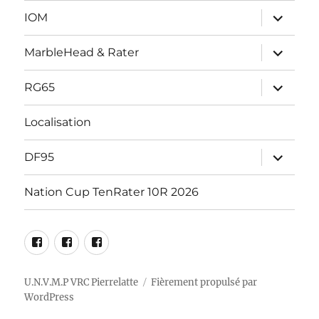
ouvrir
IOM
le
sous-
menu
ouvrir
MarbleHead & Rater
le
sous-
menu
ouvrir
RG65
le
sous-
menu
Localisation
ouvrir
DF95
le
sous-
menu
Nation Cup TenRater 10R 2026
Facebook
RG65
DF95
Marblehead
Racing
Racing
–
Pierrelatte
Pierrelatte
U.N.V.M.P VRC Pierrelatte
Fièrement propulsé par
WordPress
10R