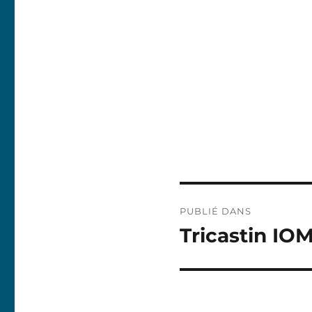
Navigation
PUBLIÉ DANS
de
Tricastin IO
l’article