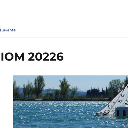
suivante
n IOM 20226