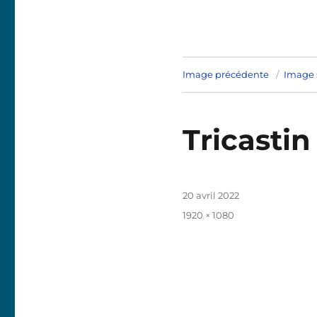
Image précédente
Image 
Tricasti
Publié
20 avril 2022
le
Taille
1920 × 1080
réelle