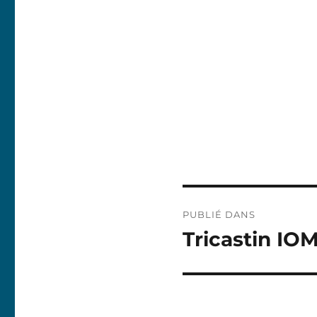
Navigation
PUBLIÉ DANS
de
Tricastin IO
l’article