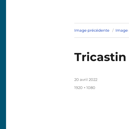
Image précédente
Image 
Tricasti
Publié
20 avril 2022
le
Taille
1920 × 1080
réelle