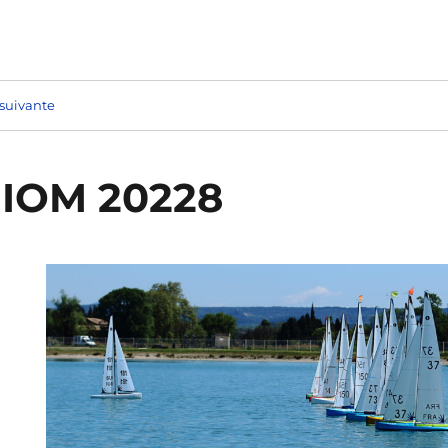
suivante
n IOM 20228